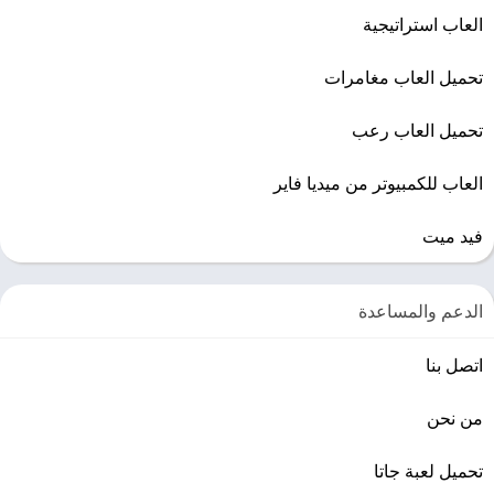
صوت
: بطاقة صوت متوافقة مع DirectX 10.0 أو DirectX® 11.0
العاب استراتيجية
تحميل العاب مغامرات
تحميل العاب رعب
العاب للكمبيوتر من ميديا فاير
فيد ميت
الدعم والمساعدة
اتصل بنا
من نحن
تحميل لعبة جاتا