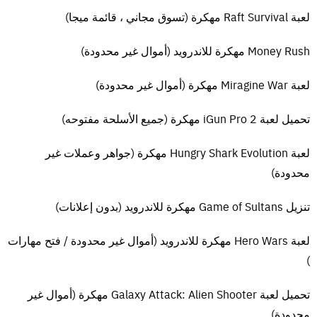
لعبة Raft Survival مهكرة (تسوق مجاني ، قائمة ميجا)
Money Rush مهكرة للاندرويد (أموال غير محدودة)
لعبة Miragine War مهكرة (أموال غير محدودة)
تحميل لعبة iGun Pro 2 مهكرة (جميع الأسلحة مفتوحه)
كيفية تنزيل وتثبيت Sniper Elite V2
لعبة Hungry Shark Evolution مهكرة (جواهر وعملات غير
انقر فوق تحميل مجانى اعلى المقاله أدناه ويجب إعادة توجيهك إلى صفحة
محدودة)
التحميل .
بمجرد الانتهاء من تنزيل Sniper Elite V2 ، انقر بزر الماوس الأيمن فوق ملف
تنزيل Game of Sultans مهكرة للاندرويد (بدون إعلانات)
.zip وانقر فوق “Extract to Sniper Elite V2 v1.13 + 5 DLC’s.zip” (للقيام
بذلك ، يجب أن يكون لديك WinRAR ، والذي يمكنك الحصول عليه هنا).
لعبة Hero Wars مهكرة للاندرويد (أموال غير محدودة / فتح مهارات
انقر نقرًا مزدوجًا داخل مجلد Sniper Elite V2 وقم بتشغيل تطبيق exe.
)
استمتع والعب! تأكد من تشغيل اللعبة كمسؤول وإذا حصلت على أي أخطاء
dll مفقودة ، فابحث عن مجلد Redist أو _CommonRedist وقم بتثبيت جميع
تحميل لعبة Galaxy Attack: Alien Shooter مهكرة (أموال غير
البرامج في المجلد.
محدودة)