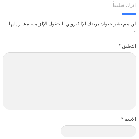
اترك تعليقاً
مميزات لعبة Sniper elite v2 للكمبيوتر مجانا
لن يتم نشر عنوان بريدك الإلكتروني.
الحقول الإلزامية مشار إليها بـ
محاكاة القنص – يتميز Sniper Elite V2 بمحاكاة قنص مفصلة مع مقذوفات
*
متطورة ، مع مراعاة الجاذبية والرياح والسرعة واختراق الرصاص وثبات
التعليق
*
الهدف والمزيد. مضمون لتزويد اللاعبين بالمحاكاة الأكثر واقعية للرماية
العسكرية حتى الآن.
X-Ray Kill Cam – تعرض تقنية “Kill cam” المذهلة ما يحدث حقًا عندما تدخل
رصاصة إلى جسد العدو ، مما يسمح للاعبين برؤية تمزق القلوب والرئتين ،
وكبد تنفجر ، وتحطم العظام.
الأصالة – تتميز اللعبة بالمواقع الأصلية في الحرب العالمية الثانية في برلين
بالإضافة إلى المركبات والأسلحة مثل Springfield M1903 و Gewehr 43 و
Mosin-Nagant 1891/30 والزي الرسمي المصمم على غرار الإصدارات
الأصلية.
استخدم البيئة – يجب مراعاة أدنى التغييرات في البيئة للانتقال إلى الموضع
الاسم
*
المثالي ومراقبة المحجر والتقاط الصورة والابتعاد دون أن يلاحظها أحد.
اختيار القناص – غالبًا ما يجد اللاعبون أنفسهم في مواجهة اختيار اللقطة