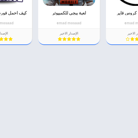
 كروس فاير
لعبة ببجي للكمبيوتر
كيف احمل فورت
 mosaad
emad mosaad
emad m
 الاخير
الإصدار الاخير
الإصدا