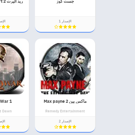
جست كوز
ريد اليرت red alert 2 كامله
الإصدار 1
الإصد
ماكس بين 2 Max payne
 War 1
t Dawn
Remedy Entertainment
الإصدار 2
الإصد