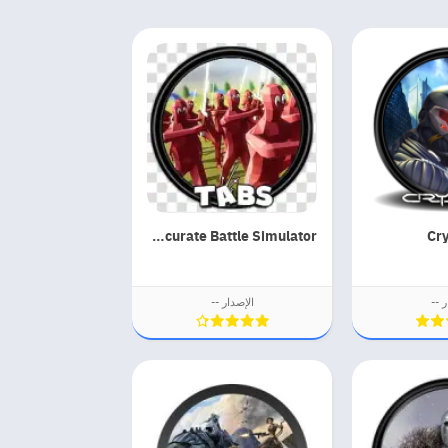
Totally Accurate Battle Simulator
Cry
ر --
الإصدار --