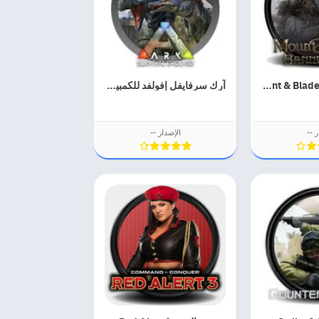
Mount & Blade 2 Bannerlord
آرك سرفايفل إفولفد للكمبيوتر
ر --
الإصدار --