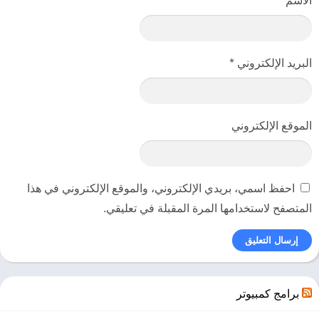
البريد الإلكتروني
*
الموقع الإلكتروني
احفظ اسمي، بريدي الإلكتروني، والموقع الإلكتروني في هذا
المتصفح لاستخدامها المرة المقبلة في تعليقي.
[tds_note]هذه اللعبة مثبتة مسبقًا من أجلك ، مما يعني أنك لست مضطرًا
إلى تثبيتها. إذا حصلت على أي أخطاء dll مفقودة ، فتأكد من البحث عن مجلد
برامج كمبيوتر
_Redist أو _CommonRedist وتثبيت Directx و vcredist وجميع البرامج
الأخرى في هذا المجلد. تحتاج هذه البرامج لتشغيل اللعبة. ابحث عن ملف