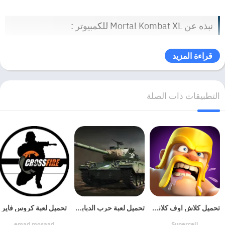
نبذه عن Mortal Kombat XL للكمبيوتر :
من التالي؟ جرب الجيل التالي من امتياز القتال رقم 1. تجمع لعبة Mortal
قراءة المزيد
Kombat X بين العرض السينمائي الذي لا مثيل له مع جميع أساليب اللعب
الجديدة. لأول مرة ، يمكن للاعبين الاختيار من بين أشكال متعددة لكل شخصية
تؤثر على كل من الإستراتيجية وأسلوب القتال.
التطبيقات ذات الصلة
تحميل كلاش اوف كلانس للكمبيوتر
تحميل لعبة حرب الدبابات
تحميل لعبة كروس فاير
emad mosaad
Supercell