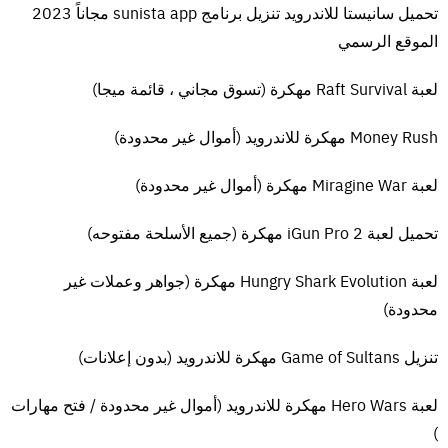
تحميل سانيستا للاندرويد تنزيل برنامج sunista app مجاناً 2023
“HOW TO RUN GAME !!. txt” لمزيد من المساعدة. تأكد أيضًا من النقر بزر
الموقع الرسمي
الماوس الأيمن على exe وتحديد “تشغيل كمسؤول” دائمًا إذا كنت تواجه
مشكلات في حفظ اللعبة. قم دائمًا بتعطيل برنامج مكافحة الفيروسات قبل
لعبة Raft Survival مهكرة (تسوق مجاني ، قائمة ميجا)
استخراج اللعبة لمنعها من حذف ملفات داخل اللعبه . إذا كنت بحاجة إلى
مساعدة إضافية قم بترك تعليق وسيتم الرد عليك[/tds_note]
Money Rush مهكرة للاندرويد (أموال غير محدودة)
متطلبات النظام
لعبة Miragine War مهكرة (أموال غير محدودة)
نظام التشغيل: 64 بت: Vista، Win 7، Win 8، Win 10
المعالج: Intel Core i5-750، 2.67 GHz | AMD Phenom II X4 965 ، 3.4
تحميل لعبة iGun Pro 2 مهكرة (جميع الأسلحة مفتوحه)
جيجا هرتز
الذاكرة: 3 جيجا بايت رام
لعبة Hungry Shark Evolution مهكرة (جواهر وعملات غير
الرسومات: NVIDIA GeForce GTX 460 | AMD Radeon HD 5850
محدودة)
DirectX: الإصدار 11
الشبكة: اتصال إنترنت واسع النطاق
تنزيل Game of Sultans مهكرة للاندرويد (بدون إعلانات)
التخزين: 36 جيجابايت مساحة متوفرة
لعبة Hero Wars مهكرة للاندرويد (أموال غير محدودة / فتح مهارات
)