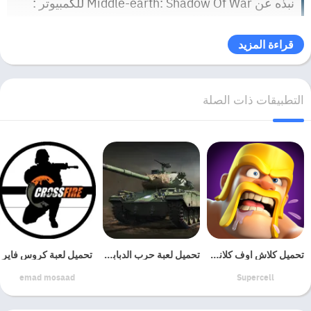
نبذه عن Middle-earth: Shadow Of War للكمبيوتر :
اذهب خلف خطوط العدو لتشكيل جيشك ، وقهر القلاع والسيطرة على
قراءة المزيد
موردور من الداخل. جرب كيف يخلق نظام Nemesis System الحائز على
جوائز قصصًا شخصية فريدة مع كل عدو وأتباع ، وواجه القوة الكاملة لـ Dark
Lord Sauron و Ringwraiths في هذه القصة الملحمية الجديدة لميدل إيرث.
التطبيقات ذات الصلة
في Middle-earth ™: Shadow of War ™ ، لن يُنسى أي شيء.
تحميل كلاش اوف كلانس للكمبيوتر
تحميل لعبة حرب الدبابات
تحميل لعبة كروس فاير
emad mosaad
Supercell