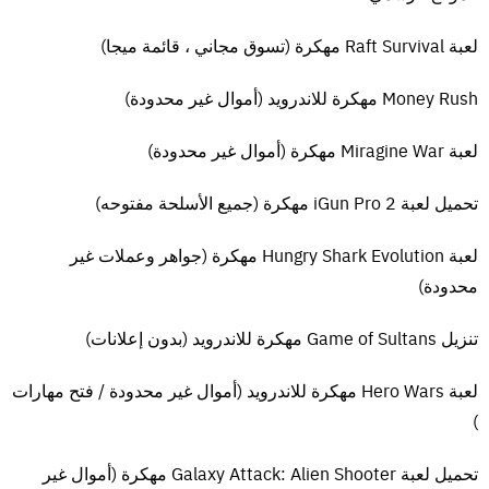
إذا حصلت على أي أخطاء dll مفقودة ، فتأكد من البحث عن مجلد _Redist أو
لعبة Raft Survival مهكرة (تسوق مجاني ، قائمة ميجا)
_CommonRedist وتثبيت Directx و vcredist وجميع البرامج الأخرى في هذا
المجلد. تحتاج هذه البرامج لتشغيل اللعبة. ابحث عن ملف “HOW TO RUN
Money Rush مهكرة للاندرويد (أموال غير محدودة)
GAME !!. txt” لمزيد من المساعدة. تأكد أيضًا من النقر بزر الماوس الأيمن
على exe وتحديد “تشغيل كمسؤول” دائمًا إذا كنت تواجه مشكلات في حفظ
لعبة Miragine War مهكرة (أموال غير محدودة)
اللعبة. قم دائمًا بتعطيل برنامج مكافحة الفيروسات قبل استخراج اللعبة
لمنعها من حذف ملفات داخل اللعبه . إذا كنت بحاجة إلى مساعدة إضافية قم
تحميل لعبة iGun Pro 2 مهكرة (جميع الأسلحة مفتوحه)
بترك تعليق وسيتم الرد عليك[/tds_note]
لعبة Hungry Shark Evolution مهكرة (جواهر وعملات غير
متطلبات النظام
محدودة)
يتطلب معالج 64 بت ونظام تشغيل
نظام التشغيل: Windows 7 SP1 مع تحديث النظام الأساسي
تنزيل Game of Sultans مهكرة للاندرويد (بدون إعلانات)
المعالج: AMD FX-4350، 4.2 GHz / Intel Core i5-2300، 2.80 GHz
الذاكرة: 6 جيجا بايت رام
لعبة Hero Wars مهكرة للاندرويد (أموال غير محدودة / فتح مهارات
الرسومات: AMD HD 7870 ، 2 جيجا بايت / NVIDIA GTX 660 ، 2 جيجا بايت
)
DirectX: الإصدار 11
الشبكة: اتصال إنترنت واسع النطاق
تحميل لعبة Galaxy Attack: Alien Shooter مهكرة (أموال غير