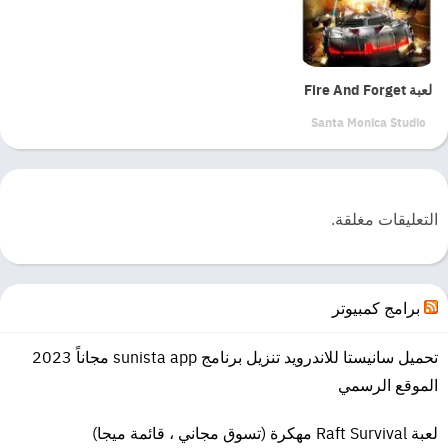
حصلت هذه اللعبة على جائزة( لعبة العام للبلايستيشن 2) في عام 2007،
والجدير بالذكر أن موقع أي جي إن أصدر قرار بأنها ثاني أفضل لعبة في تاريخ
الجهاز، ويمكن تحميلها على جهاز الكمبيوتر وتكون بجودة 3D، كما يمكن تنزيلها
على كل أنواع أجهزة الهواتف الذكية للأندرويد والآيفون.
لعبة Fire And Forget
تدور أحداث اللعبة عن مكافأة كريتوس، والذي أصبح إله الحرب وأخذ مكان
Santa Monica Studio
Ares حيث جلس على عرشه، انتشرت الحروب في الأرض وأصبح كريتوس
مكروه من الجميع، فقرر مساعدة جيوشه والنزول إلى أرض المعركة، ولكن
قبل نزوله تمنعه أثينا إله الحكمة في رفض طاعة أوامرها، فاستنكر ذلك
التعليقات مغلقة.
التصرف منه وتذكره بأنها هي من اختارته ليكون إله الحرب.
ينزل كريتوس إلى الأرض ويقابل تمثال عملاق، فيأتي صقر يقف على كتفه
ويبدأ حجم كريتوس في التقلص إلى أن يصبح في حجم الأدمي ولكن مع
برامج كمبيوتر
الحفاظ على قوته، ويطير الصقر إلى التمثال العملاق فتبث به الروح، ويعتقد
كريتوس أن أثينا هي من فعلت به ذلك، وتبدأ المعركة بينه وبين التمثال.
تحميل سانيستا للاندرويد تنزيل برنامج sunista app مجاناً 2023
ولا يستطيع كريتوس هزيمة التمثال لكبر حجمه، ويأتي الإله زيوس ويلقي له
الموقع الرسمي
سيف، ويطلب من كريتوس أن يضع كل قوته في هذا السيف حتى يستطيع
هزيمة التمثال العملاق، وبالفعل يقوم كريتوس بعمل ما طلبه منه الإله زيوس
لعبة Raft Survival مهكرة (تسوق مجاني ، قائمة ميجا)