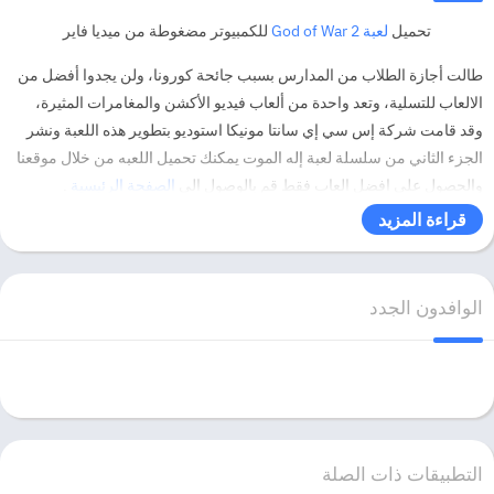
تحميل
لعبة God of War 2
للكمبيوتر مضغوطة من ميديا فاير
طالت أجازة الطلاب من المدارس بسبب جائحة كورونا، ولن يجدوا أفضل من
الالعاب للتسلية، وتعد واحدة من ألعاب فيديو الأكشن والمغامرات المثيرة،
وقد قامت شركة إس سي إي سانتا مونيكا استوديو بتطوير هذه اللعبة ونشر
الجزء الثاني من سلسلة لعبة إله الموت يمكنك تحميل اللعبه من خلال موقعنا
والحصول على افضل العاب فقط قم بالوصول الى
الصفحة الرئيسية
.
قراءة المزيد
الوافدون الجدد
التطبيقات ذات الصلة