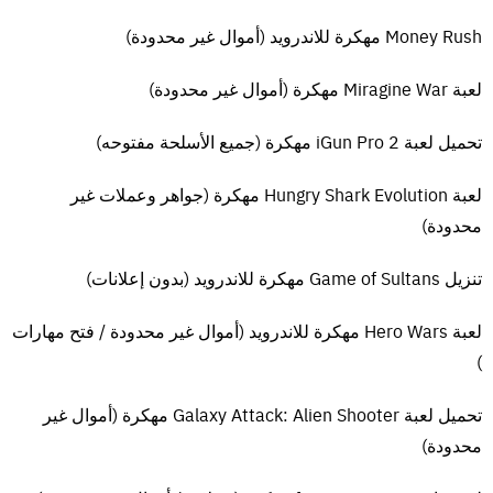
ويحارب العملاق بكل شراسة وينتصر عليه، لكن للأسف يقع منه السيف ويفقد
كل قوته ويصبح ضعيف للغاية.
Money Rush مهكرة للاندرويد (أموال غير محدودة)
يعود الصقر مرة أخرى ويتحول إلى إله الآلهة زيوس، ويقتل كريتوس بعد قتال
لعبة Miragine War مهكرة (أموال غير محدودة)
غير متكافئ بينهما، ثم تأتي Gaya أم الطبيعة وتعرض على كريتوس أن يذهب
إلى أخوات القدر، إذ أنهم الوحيدون الذين يستطيعون التحكم بالوقت والقدر،
تحميل لعبة iGun Pro 2 مهكرة (جميع الأسلحة مفتوحه)
ويطلب منهم أن يعيدوه إلى لحظة موته للانتقام من زيوس، وبالفعل يبدأ
كريتوس سلسلة من العديد من المغامرات الشيقة.
لعبة Hungry Shark Evolution مهكرة (جواهر وعملات غير
محدودة)
مميزات تحميل لعبة god of war 2
تنزيل Game of Sultans مهكرة للاندرويد (بدون إعلانات)
اختلفت ا
للعبة
عن الجزء الأول، إذ أنها تميزت بسمات جديدة، و نعرض لكم
بعض هذه المميزات وهي:
لعبة Hero Wars مهكرة للاندرويد (أموال غير محدودة / فتح مهارات
)
تتسم اللعبة في هذا الجزء بحدة الرسومات.
ولقد تم تطوير حركات اللعبة وإضافة حركات جديدة جعلتها ذات قيمة أكبر.
تحميل لعبة Galaxy Attack: Alien Shooter مهكرة (أموال غير
يمكن للاعب الحصول على العديد من الملابس الإضافية الجديدة عند إنهاء
محدودة)
كل مرحلة في اللعبة.