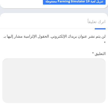
تنزيل لعبة Farming Simulator 19 مضغوطة
كيفية تنزيل وتثبيت Farming Simulator 19
انقر فوق تحميل مجانى اعلى المقاله أدناه ويجب إعادة توجيهك إلى صفحة
اترك تعليقاً
التحميل .
بمجرد الانتهاء من تنزيل Farming Simulator 19 ، انقر بزر الماوس الأيمن
لن يتم نشر عنوان بريدك الإلكتروني.
الحقول الإلزامية مشار إليها بـ
فوق ملف .zip وانقر فوق “Extract to
Farming.Simulator.19.v1.3.0.1.Incl.DLCs.zip” (للقيام بذلك ، يجب أن
*
يكون لديك برنامج WinRAR ، وهو ما يمكنك القيام به تعالى إلى هنا).
التعليق
*
انقر نقرًا مزدوجًا داخل مجلد Farming Simulator 19 وقم بتشغيل تطبيق
exe.
استمتع والعب! تأكد من تشغيل اللعبة كمسؤول وإذا حصلت على أي أخطاء
dll مفقودة ، فابحث عن مجلد Redist أو _CommonRedist وقم بتثبيت جميع
البرامج في المجلد.