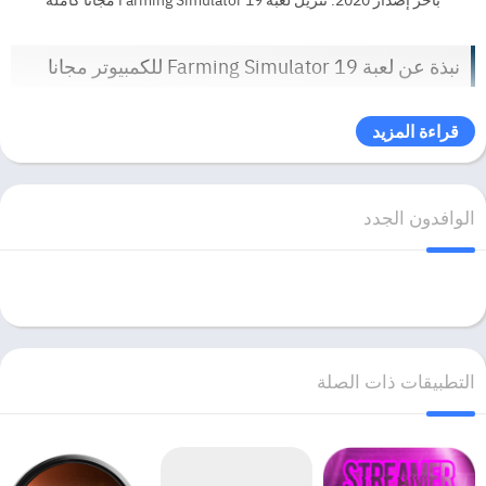
نبذة عن لعبة Farming Simulator 19 للكمبيوتر مجانا
يعود الامتياز الأكثر مبيعًا هذا العام بإصلاح كامل لمحرك الرسومات ، مما يوفر
قراءة المزيد
المرئيات والتأثيرات الأكثر روعة وغامرة ، إلى جانب أعمق تجربة زراعية
وأكثرها اكتمالاً على الإطلاق. يأخذ Farming Simulator 19 أكبر خطوة للأمام
حتى الآن مع قائمة المركبات الأكثر شمولاً للامتياز على الإطلاق! ستتحكم في
الوافدون الجدد
المركبات والآلات التي أعيد إنشاؤها بأمانة من جميع العلامات التجارية الرائدة
في الصناعة ، بما في ذلك لأول مرة John Deere ، أكبر شركة آلات زراعية
في العالم ، Case IH ، New Holland ، Challenger ، Fendt ، Massey
Ferguson ، Valtra و Krone و Deutz-Fahr وغيرها الكثير. Farming
Simulator 19 هي أغنى تجربة زراعية وأكثرها اكتمالاً على الإطلاق!
التطبيقات ذات الصلة