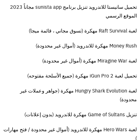
تثبيتها. إذا حصلت على أي أخطاء dll مفقودة ، فتأكد من البحث عن مجلد
تحميل سانيستا للاندرويد تنزيل برنامج sunista app مجاناً 2023
_Redist أو _CommonRedist وتثبيت Directx و vcredist وجميع البرامج
الموقع الرسمي
الأخرى في هذا المجلد. تحتاج هذه البرامج لتشغيل اللعبة. ابحث عن ملف
“HOW TO RUN GAME !!. txt” لمزيد من المساعدة. تأكد أيضًا من النقر بزر
لعبة Raft Survival مهكرة (تسوق مجاني ، قائمة ميجا)
الماوس الأيمن على exe وتحديد “تشغيل كمسؤول” دائمًا إذا كنت تواجه
مشكلات في حفظ اللعبة. قم دائمًا بتعطيل برنامج مكافحة الفيروسات قبل
Money Rush مهكرة للاندرويد (أموال غير محدودة)
استخراج اللعبة لمنعها من حذف ملفات اللعبه . إذا كنت بحاجة إلى مساعدة
إضافية قم بترك تعليق وسيتم الرد عليك
لعبة Miragine War مهكرة (أموال غير محدودة)
متطلبات تشغيل
لعبة Farming Simulator 19
للكمبيوتر
تحميل لعبة iGun Pro 2 مهكرة (جميع الأسلحة مفتوحه)
الحد الأدنى لمتطلبات النظام:
يتطلب معالج ونظام تشغيل 64 بت
لعبة Hungry Shark Evolution مهكرة (جواهر وعملات غير
نظام التشغيل: 64 بت Windows 7 و Windows 8 و Windows 10
محدودة)
المعالج: Intel Core i3-2100T @ 2.5GHz أو AMD FX-4100 @ 3.6 GHz
الذاكرة: 4 جيجا بايت رام
تنزيل Game of Sultans مهكرة للاندرويد (بدون إعلانات)
الرسومات: Nvidia Geforce GTX 650 أو بطاقة رسومات AMD Radeon HD
7770 أو أفضل
لعبة Hero Wars مهكرة للاندرويد (أموال غير محدودة / فتح مهارات
الشبكة: اتصال إنترنت واسع النطاق
)