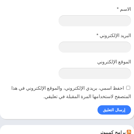
يستطيع المستخدم ان يضيف توصية خاصة.
الاسم
*
يمتلك التطبيق خانة بحث سريعة للبحث عن مواسم المسلسلات أو
شخصيات الأنمي المشهورة.
البريد الإلكتروني
*
مميزات تطبيق انمي سلاير للايفون
يتميز
تحميل انمي سلاير للايفون
بعدة مميزات متنوعة، ومن هذه المميزات:
الموقع الإلكتروني
يضم التطبيق مجموعة متنوعة من مسلسلات الانمي المترجمة والمدبلجة.
يناسب محتوى مقاطع الفيديو الصغار والكبار.
يشتمل التطبيق على افلام انمي مترجمة.
احفظ اسمي، بريدي الإلكتروني، والموقع الإلكتروني في هذا
يصلح للتحميل على الهواتف الذكية وأجهزة الحواسيب.
المتصفح لاستخدامها المرة المقبلة في تعليقي.
لا يؤثر على نظام تشغيل الهاتف.
لا يقوم بتعطيل التطبيقات الموجودة على الجوال او الكمبيوتر.
يتميز بمساحته الصغيرة.
حصل التطبيق على شعبية كبيرة حول العالم.
برامج كمبيوتر