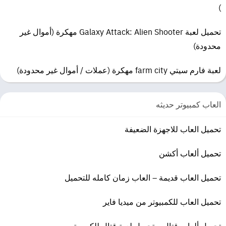
ستور لنظام الايفون وجوجل بلاي لنظام الاندرويد.
)
لا يقوم التطبيق بتشغيل مقاطع الفيديو بل يحتاج تطبيق مساعد حتى تعمل
مقاطع الفيديو داخل التطبيق على النحو الصحيح.
تحميل لعبة Galaxy Attack: Alien Shooter مهكرة (أموال غير
يتوقف التطبيق فجأة عن العمل ويحتاج إعادة التشغيل.
محدودة)
وفي ختام هذا المقال،
anime slayer ios
تطبيق متميز يعمل باللغة العربية
لعبة فارم سيتي farm city مهكرة (عملات / أموال غير محدودة)
ويحتوى على العديد من أفلام ومسلسلات الانمي القديمة والحديثة مدبلجة
ومترجمة، يمكن التطبيق المستخدمين من تحميل ومشاهدة الحلقات في أي
العاب كمبيوتر حديثه
وقت.
تحميل العاب للاجهزة الضعيفة
تحميل
انمي سلاير
تحميل ألعاب أكشن
تحميل العاب قديمة – العاب زمان كامله للتحميل
تحميل العاب للكمبيوتر من ميديا فاير
تحميل ألعاب قتال – تحميل لعبة قتال للكمبيوتر