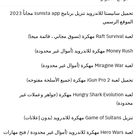
لا تحتاج المشاهدة داخل التطبيق إلى رسوم اشتراك.
تحميل سانيستا للاندرويد تنزيل برنامج sunista app مجاناً 2023
يعمل التطبيق حتى في اتصال الشبكة السيئ.
الموقع الرسمي
بديل مناسب لليوتيوب.
لا يشتمل التطبيق على إعلانات طويلة.
لعبة Raft Survival مهكرة (تسوق مجاني ، قائمة ميجا)
واجهة بسيطة وسهلة الاستخدام.
التطبيق مناسب للمبتدئين والمحترفين.
Money Rush مهكرة للاندرويد (أموال غير محدودة)
يحدث التطبيق محتوى الفيديوهات داخله بشكل مستمر.
لعبة Miragine War مهكرة (أموال غير محدودة)
تنقسم المسلسلات داخل التطبيق إلى عدة أقسام رومانسي، أطفال،
أكشن، دراما وغيرها.
تحميل لعبة iGun Pro 2 مهكرة (جميع الأسلحة مفتوحه)
يرسل إشعار تنبيه بموعد حلقة المسلسل المفضل الجديدة.
لعبة Hungry Shark Evolution مهكرة (جواهر وعملات غير
محدودة)
عيوب تطبيق انمي سلاير Anime Slayer للايفون
يحتوى
anime slayer ios
للآيفون على عدة عيوب وهي:
تنزيل Game of Sultans مهكرة للاندرويد (بدون إعلانات)
التطبيق غير متوفر على متجر التطبيقات المعتمدة في الهواتف مثل آب
لعبة Hero Wars مهكرة للاندرويد (أموال غير محدودة / فتح مهارات