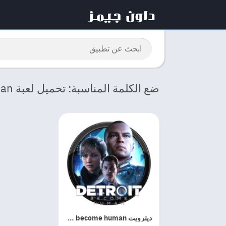
ضع الكلمة المناسبة: تحميل لعبة detroit become human
ديترويت detroit become human