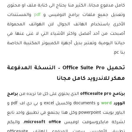
كامل مدفوع مجانا، الكثير منا يحتاج الى كتابة ملف او محتوى
وتعديل جميع ملفات برامج الاوفيس و
pdf
والمستندات
الأخرى باستخدام الهاتف الجوال لان الهواتف المحمولة
أصبحت من أحد أفضل واكثر الأشياء التي لا غنى عنها في
حياتنا اليومية وتعتبر بديل أجهزة الكمبيوتر المكتبية الخاصة
بنا pc.
تحميل Office Suite Pro – النسخة المدفوعة
مهكر
للاندرويد كامل مجانا
برنامج officesuite pro
الذي يحتوي على كل ما تريده من
برامج
الوورد
word
و documents واكسيل excel و بي دي اف pdf و
الباور بوينت powerpoint وكل هذا يجتمع في تطبيق واحد تابع
لشركة مايكروسوفت اوفيس
microsoft office
، واليكم