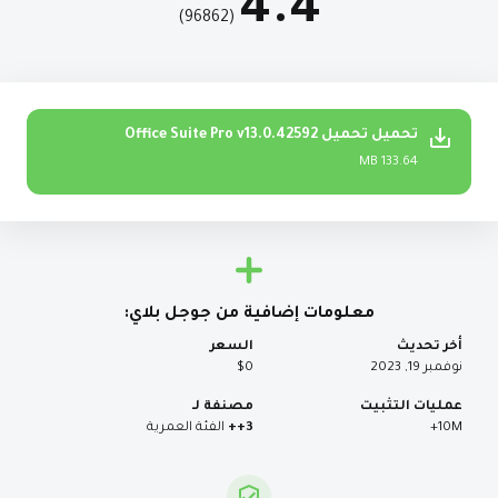
4.4
)
96862
(
تحميل تحميل Office Suite Pro v13.0.42592
133.64 MB
معلومات إضافية من جوجل بلاي:
أخر تحديث
السعر
نوفمبر 19, 2023
$0
عمليات التثبيت
مصنفة لـ
10M+
3++
الفئة العمرية