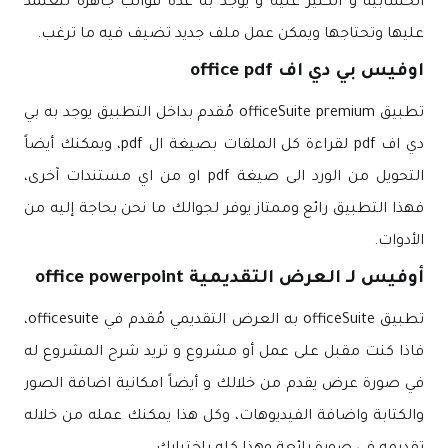
الحسابية و الكثير عليه و يوجد به عدة قوالب جاهزة لتعتمد
عليها وتحتاجها ويمكن عمل ملف جديد تضيف فيه ما ترغب.
اوفيس بي دي اف office pdf
تطبيق officeSuite premium مُقدم بداخل التطبيق يوجد به بي
دي اف pdf لقراءة كل الملفات بصيغة ال pdf، ويمكنك أيضاً
التحويل من الورد الى صيغة pdf او من اي مستندات آخرى،
فهذا التطبيق رائع وممتاز يوفر لجوالك ما نحن بحاجة إليه من
الأدوات.
أوفيس لـ العرض التقديمية office powerpoint
تطبيق officeSuite به العرض التقديمي مُقدم في officesuite،
فاذا كنت مقبل على عمل أو مشروع و تريد شرح المشروع له
في صورة عرض يقدم من خلالك و أيضاً امكانية اضافة الصور
والكتابة واضافة الفيديوهات، وكل هذا يمكنك عمله من خلاله