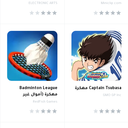
ELECTRONIC ARTS
Miniclip com
3.9
4.2
Captain Tsubasa مهكرة
Badminton League
مهكرة (أموال غير
GMO GP Inc
محدودة)
RedFish Games
3.7
4.3