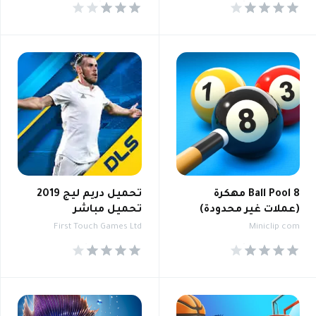
3.6
4.0
8 Ball Pool مهكرة
تحميل دريم ليج 2019
(عملات غير محدودة)
تحميل مباشر
First Touch Games Ltd
Miniclip com
4.1
4.3