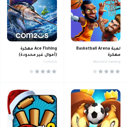
لعبة Basketball Arena
Ace Fishing مهكرة
مهكرة
(أموال غير محدودة)
Com2uS
Masomo Gaming
4.2
4.2