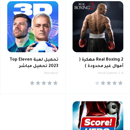
Real Boxing 2 مهكرة (
تحميل لعبة Top Eleven
أموال غير محدودة )
2023 تحميل مباشر
Nordeus
Vivid Games S A
4.7
4.4