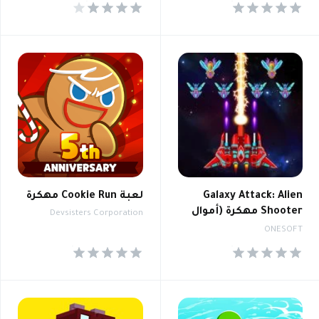
4.4
4.6
Galaxy Attack: Alien
لعبة Cookie Run مهكرة
Shooter مهكرة (أموال
Devsisters Corporation
غير محدودة)
ONESOFT
4.6
4.6