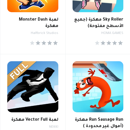
Sky Roller مهكرة (جميع
لعبة Monster Dash
الأسطح مفتوحة)
مهكرة
Halfbrick Studios
HOMA GAMES
4.4
4.4
Run Sausage Run مهكرة
لعبة Vector Full مهكرة
(أموال غير محدودة )
NEKKI