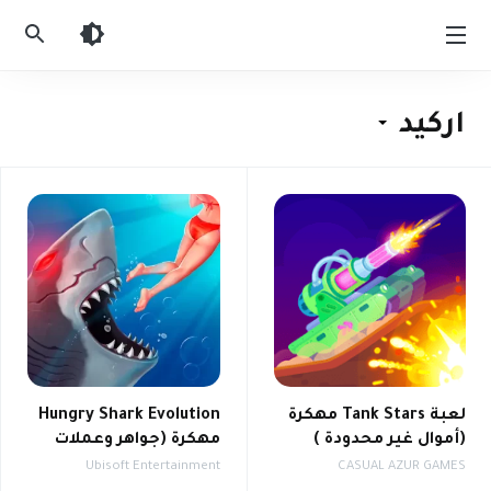
العاب
اندرويد
مهكرة
اركيد
لعبة Tank Stars مهكرة
Hungry Shark Evolution
(أموال غير محدودة )
مهكرة (جواهر وعملات
غير محدودة)
CASUAL AZUR GAMES
Ubisoft Entertainment