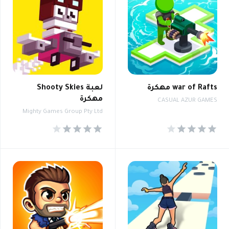
war of Rafts مهكرة
لعبة Shooty Skies
مهكرة
CASUAL AZUR GAMES
Mighty Games Group Pty Ltd
4.2
4.4