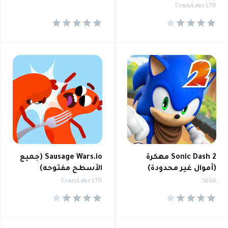
CrazyLabs LTD
4.8
4.3
2 Sonic Dash مهكرة
Sausage Wars.io (جميع
(أموال غير محدودة)
الأسطح مفتوحه)
CrazyLabs LTD
SEGA
4.4
4.5