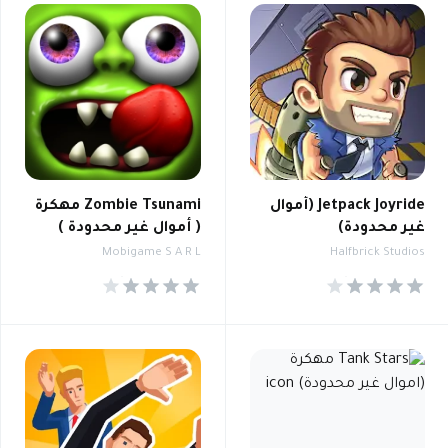
Jetpack Joyride (أموال
Zombie Tsunami مهكرة
غير محدودة)
( أموال غير محدودة )
Mobigame S A R L
Halfbrick Studios
4.4
4.4