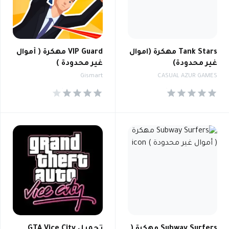
Tank Stars مهكرة (اموال
VIP Guard مهكرة ( أموال
غير محدودة)
غير محدودة )
Gismart
CASUAL AZUR GAMES
4.1
4.6
Subway Surfers مهكرة (
تحميل GTA Vice City